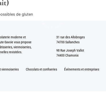
it)
possibles de gluten
olaterie moderne et
31 rue des Allobroges
ute-Savoie vous propose
74700 Sallanches
isseries, viennoiseries,
98 Rue Joseph Vallot
nelles revisitées.
74400 Chamonix
t viennoiseries
Chocolats et confiseries
Événements et entreprises